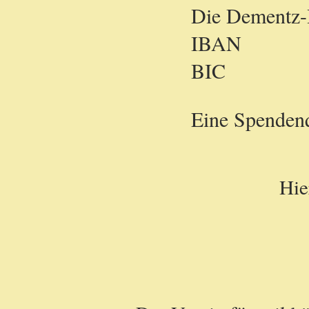
Die Dementz-H
IBAN 
BIC PB 
Eine Spendenq
Hie