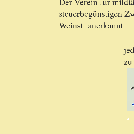
Der Verein für mildt
steuerbegünstigen Z
Weinst. anerkannt.
je
zu